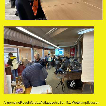
AllgemeineRegelnfürdasAuflageschießen 9.1 Wettkampfklassen