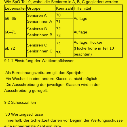
Wie SpO Teil 0, wobei die Senioren in A, B, C gegliedert werden.
Lebensalter
Gruppe
Kennzahl
Hilfsmittel
70
Senioren A
56–65
Auflage
Seniorinnen A
71
72
Senioren B
66–71
Auflage
Seniorinnen B
73
Auflage, Hocker
74
Senioren C
ab 72
(Hockerhöhe in Teil 10
Seniorinnen C
75
beachten)
9.1.1 Einstufung der Wettkampfklassen
Als Berechnungszeitraum gilt das Sportjahr.
Ein Wechsel in eine andere Klasse ist nicht möglich.
Die Ausschreibung der jeweiligen Klassen wird in der
Ausschreibung geregelt.
9.2 Schusszahlen
30 Wertungsschüsse
Innerhalb der Schießzeit dürfen vor Beginn der Wertungsschüsse
eine unbegrenzte Zahl von Pro-