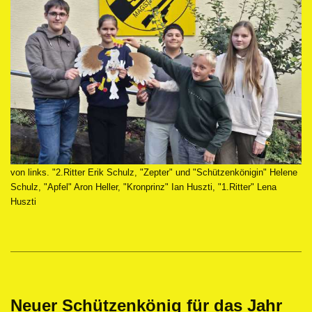
von links. "2.Ritter Erik Schulz, "Zepter" und "Schützenkönigin" Helene
Schulz, "Apfel" Aron Heller, "Kronprinz" Ian Huszti, "1.Ritter" Lena
Huszti
Neuer Schützenkönig für das Jahr