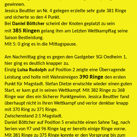
gewinnen.
Jessica Beuttler an Nr. 4 gelegen erzielte sehr gute 381 Ringe
und sicherte so den 4 Punkt.
Bei
Daniel Böttcher
scheint der Knoten geplatzt zu sein
385 Ringen
mit
gelang ihm am Letzten Wettkampftag seine
Saison Bestleistung.
Mit 5: 0 ging es in die Mittagspause.
Am Nachmittag ging es gegen den Gastgeber SGi Oedheim 1,
hier ging es deutlich knapper zu.
Einzig
Luisa Rudolph
auf Position 2 zeigte eine Überragende
390 Ringe
Leistung und holte mit Wahnsinnigen
den ersten
Punkt für Magstadt. Stefan Dietze erwischte wieder einen guten
Start, er kam gut in seinen Wettkampf. Mit 382 Ringe zu 368
Ringe war dies ein Sicherer Punktgewinn. Jessica Beuttler fand
überhaupt nicht in ihren Wettkampf und verlor denkbar knapp
mit 370 Ring zu 371 Ringe.
Zwischenstand 2:1 Magstadt.
Daniel Böttcher auf Position 5 erwischte einen Sahne Tag, nach
Serien von 97 und 96 Ringe lag er bereits einige Ringe vorne.
Mit 381 Ringe zu 375 Ringe konnte er den Vorsprung bis zum